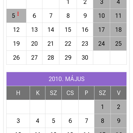
1
2
3
4
5
6
7
8
9
10
11
12
13
14
15
16
17
18
19
20
21
22
23
24
25
26
27
28
29
30
2010. MÁJUS
H
K
SZ
CS
P
SZ
V
1
2
3
4
5
6
7
8
9