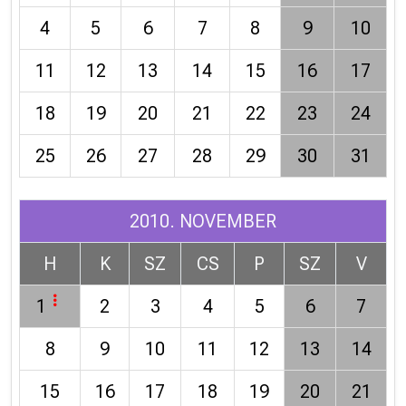
4
5
6
7
8
9
10
11
12
13
14
15
16
17
18
19
20
21
22
23
24
25
26
27
28
29
30
31
2010. NOVEMBER
H
K
SZ
CS
P
SZ
V
1
2
3
4
5
6
7
8
9
10
11
12
13
14
15
16
17
18
19
20
21