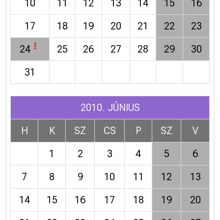
10
11
12
13
14
15
16
17
18
19
20
21
22
23
24
25
26
27
28
29
30
31
2010. JÚNIUS
H
K
SZ
CS
P
SZ
V
1
2
3
4
5
6
7
8
9
10
11
12
13
14
15
16
17
18
19
20