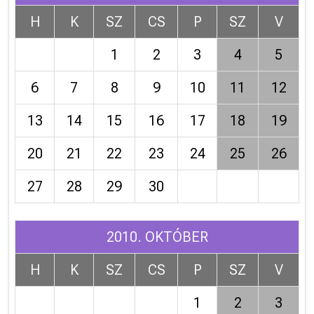
H
K
SZ
CS
P
SZ
V
1
2
3
4
5
6
7
8
9
10
11
12
13
14
15
16
17
18
19
20
21
22
23
24
25
26
27
28
29
30
2010. OKTÓBER
H
K
SZ
CS
P
SZ
V
1
2
3