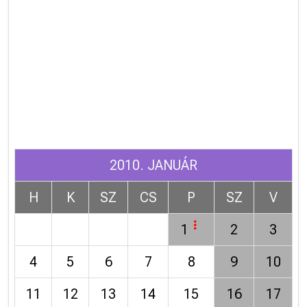
2010. JANUÁR
H
K
SZ
CS
P
SZ
V
1
2
3
4
5
6
7
8
9
10
11
12
13
14
15
16
17