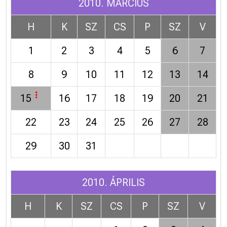
2010. MÁRCIUS
H
K
SZ
CS
P
SZ
V
1
2
3
4
5
6
7
8
9
10
11
12
13
14
15
16
17
18
19
20
21
22
23
24
25
26
27
28
29
30
31
2010. ÁPRILIS
H
K
SZ
CS
P
SZ
V