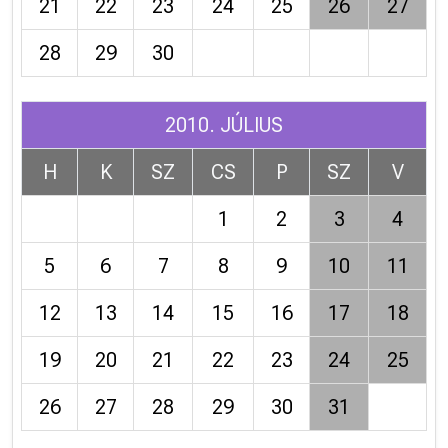
21
22
23
24
25
26
27
28
29
30
2010. JÚLIUS
H
K
SZ
CS
P
SZ
V
1
2
3
4
5
6
7
8
9
10
11
12
13
14
15
16
17
18
19
20
21
22
23
24
25
26
27
28
29
30
31