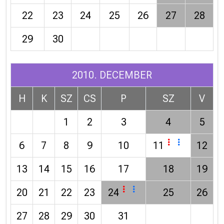
22
23
24
25
26
27
28
29
30
2010. DECEMBER
H
K
SZ
CS
P
SZ
V
1
2
3
4
5
6
7
8
9
10
11
12
13
14
15
16
17
18
19
20
21
22
23
24
25
26
27
28
29
30
31