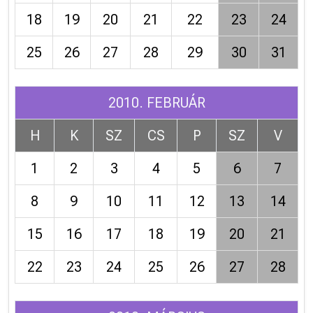
18
19
20
21
22
23
24
25
26
27
28
29
30
31
2010. FEBRUÁR
H
K
SZ
CS
P
SZ
V
1
2
3
4
5
6
7
8
9
10
11
12
13
14
15
16
17
18
19
20
21
22
23
24
25
26
27
28