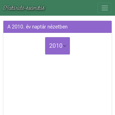
Határidő-számítás
A 2010. év naptár nézetben