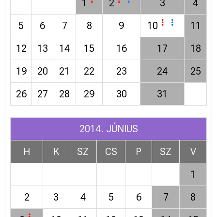
1
2
3
4
5
6
7
8
9
10
11
12
13
14
15
16
17
18
19
20
21
22
23
24
25
26
27
28
29
30
31
2014. JÚNIUS
H
K
SZ
CS
P
SZ
V
1
2
3
4
5
6
7
8