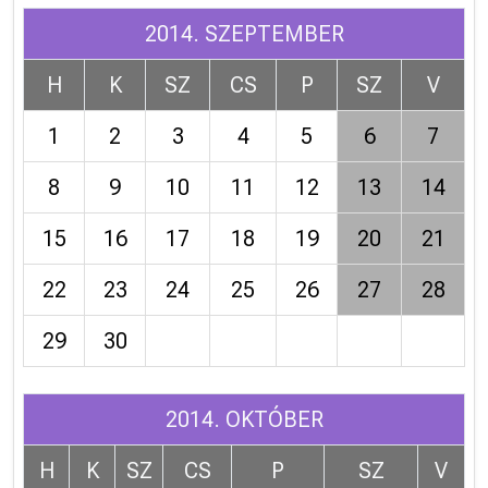
2014. SZEPTEMBER
H
K
SZ
CS
P
SZ
V
1
2
3
4
5
6
7
8
9
10
11
12
13
14
15
16
17
18
19
20
21
22
23
24
25
26
27
28
29
30
2014. OKTÓBER
H
K
SZ
CS
P
SZ
V