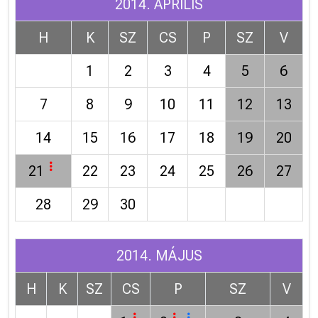
2014. ÁPRILIS
H
K
SZ
CS
P
SZ
V
1
2
3
4
5
6
7
8
9
10
11
12
13
14
15
16
17
18
19
20
21
22
23
24
25
26
27
28
29
30
2014. MÁJUS
H
K
SZ
CS
P
SZ
V