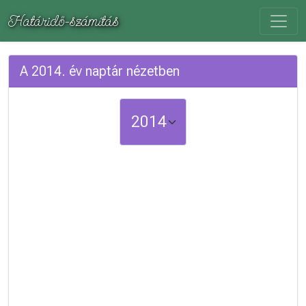
Határidő-számítás
A 2014. év naptár nézetben