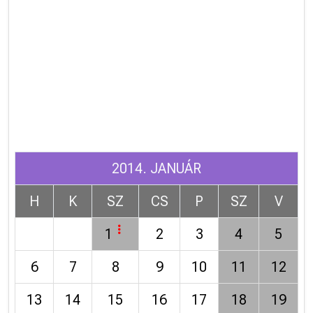
2014. JANUÁR
H
K
SZ
CS
P
SZ
V
1
2
3
4
5
6
7
8
9
10
11
12
13
14
15
16
17
18
19