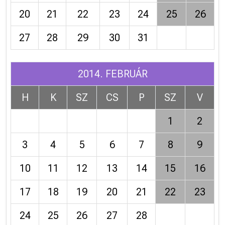
20
21
22
23
24
25
26
27
28
29
30
31
2014. FEBRUÁR
H
K
SZ
CS
P
SZ
V
1
2
3
4
5
6
7
8
9
10
11
12
13
14
15
16
17
18
19
20
21
22
23
24
25
26
27
28