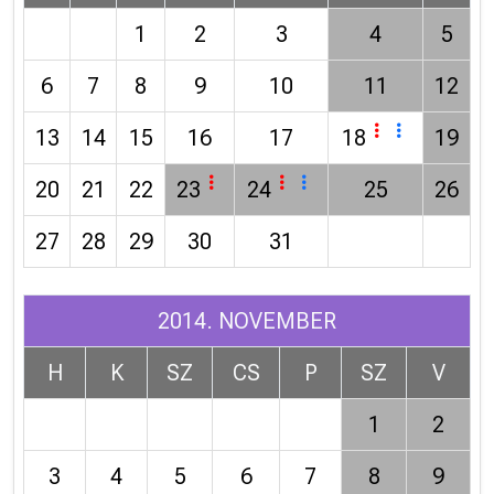
1
2
3
4
5
6
7
8
9
10
11
12
13
14
15
16
17
18
19
20
21
22
23
24
25
26
27
28
29
30
31
2014. NOVEMBER
H
K
SZ
CS
P
SZ
V
1
2
3
4
5
6
7
8
9