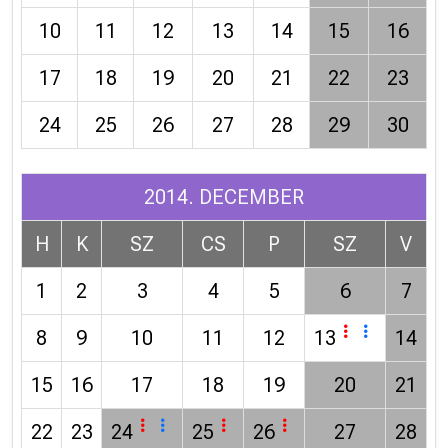
10
11
12
13
14
15
16
17
18
19
20
21
22
23
24
25
26
27
28
29
30
2014. DECEMBER
H
K
SZ
CS
P
SZ
V
1
2
3
4
5
6
7
8
9
10
11
12
13
14
15
16
17
18
19
20
21
22
23
24
25
26
27
28