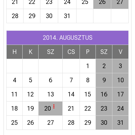
21
22
23
24
25
26
27
28
29
30
31
2014. AUGUSZTUS
H
K
SZ
CS
P
SZ
V
1
2
3
4
5
6
7
8
9
10
11
12
13
14
15
16
17
18
19
20
21
22
23
24
25
26
27
28
29
30
31