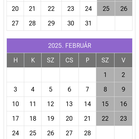
20
21
22
23
24
25
26
27
28
29
30
31
2025. FEBRUÁR
H
K
SZ
CS
P
SZ
V
1
2
3
4
5
6
7
8
9
10
11
12
13
14
15
16
17
18
19
20
21
22
23
24
25
26
27
28