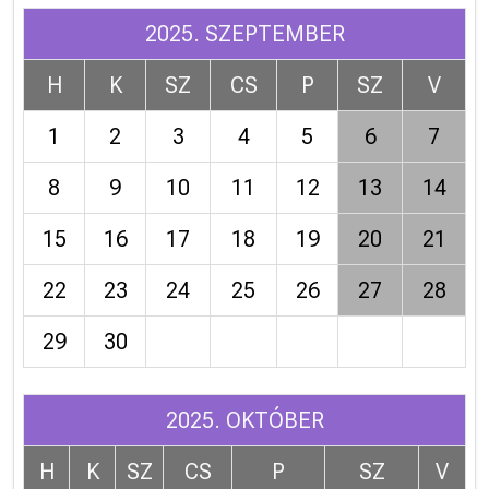
2025. SZEPTEMBER
H
K
SZ
CS
P
SZ
V
1
2
3
4
5
6
7
8
9
10
11
12
13
14
15
16
17
18
19
20
21
22
23
24
25
26
27
28
29
30
2025. OKTÓBER
H
K
SZ
CS
P
SZ
V