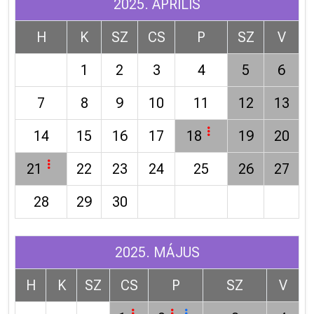
2025. ÁPRILIS
H
K
SZ
CS
P
SZ
V
1
2
3
4
5
6
7
8
9
10
11
12
13
14
15
16
17
18
19
20
21
22
23
24
25
26
27
28
29
30
2025. MÁJUS
H
K
SZ
CS
P
SZ
V