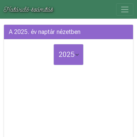
Határidő-számítás
A 2025. év naptár nézetben