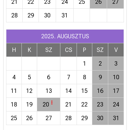
21
22
23
24
25
26
27
28
29
30
31
2025. AUGUSZTUS
H
K
SZ
CS
P
SZ
V
1
2
3
4
5
6
7
8
9
10
11
12
13
14
15
16
17
18
19
20
21
22
23
24
25
26
27
28
29
30
31