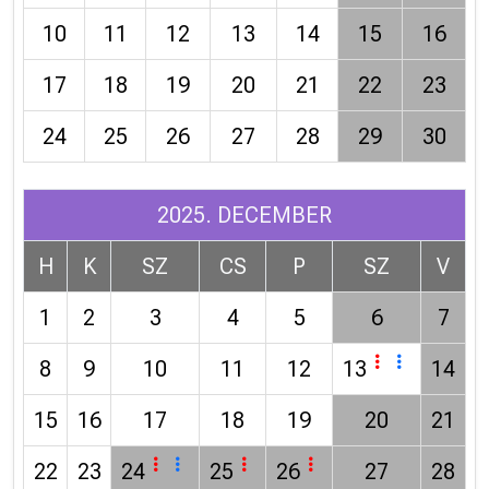
10
11
12
13
14
15
16
17
18
19
20
21
22
23
24
25
26
27
28
29
30
2025. DECEMBER
H
K
SZ
CS
P
SZ
V
1
2
3
4
5
6
7
8
9
10
11
12
13
14
15
16
17
18
19
20
21
22
23
24
25
26
27
28