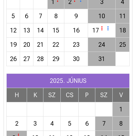
1
2
3
4
5
6
7
8
9
10
11
12
13
14
15
16
17
18
19
20
21
22
23
24
25
26
27
28
29
30
31
2025. JÚNIUS
H
K
SZ
CS
P
SZ
V
1
2
3
4
5
6
7
8