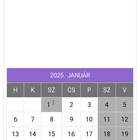
2025. JANUÁR
H
K
SZ
CS
P
SZ
V
1
2
3
4
5
6
7
8
9
10
11
12
13
14
15
16
17
18
19